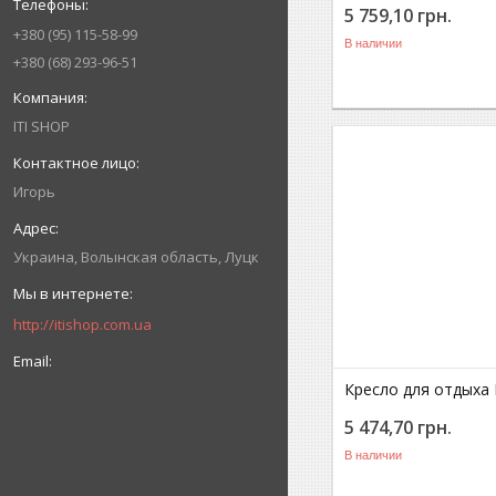
5 759,10
грн.
+380
95
115-58-99
В наличии
+380
68
293-96-51
ITI SHOP
Игорь
Украина
Волынская область
Луцк
http://itishop.com.ua
Кресло для отдыха
5 474,70
грн.
В наличии