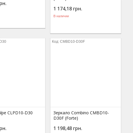
рн.
1 174,18
грн.
В наличии
D30
CMBD10-D30F
alpe CLPD10-D30
Зеркало Combino CMBD10-
D30F (Forte)
рн.
1 198,48
грн.