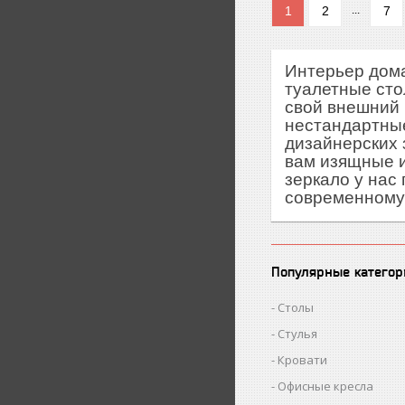
1
2
7
...
Интерьер дома
туалетные сто
свой внешний 
нестандартные
дизайнерских 
вам изящные и
зеркало у нас 
современному
Популярные категор
Столы
Стулья
Кровати
Офисные кресла