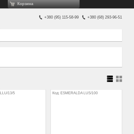
Корзина
+380
95
115-58-99
+380
68
293-96-51
LLU/13/5
ESMERALDA LUS/100