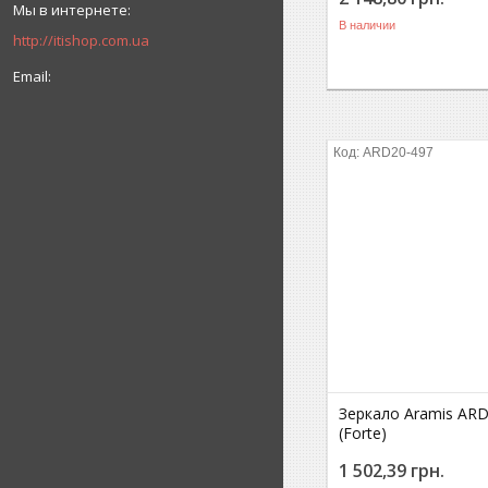
В наличии
http://itishop.com.ua
ARD20-497
Зеркало Aramis AR
(Forte)
1 502,39
грн.