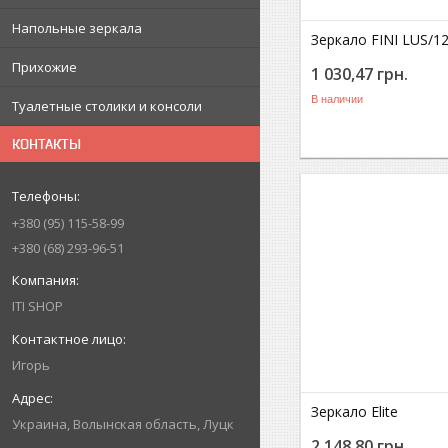
Напольные зеркала
Зеркало FINI LUS/12
Прихожие
1 030,47
грн.
В наличии
Туалетные столики и консоли
КОНТАКТЫ
+380
95
115-58-99
+380
68
293-96-51
ITI SHOP
Игорь
Зеркало Elite
Украина
Волынская область
Луцк
2 148,80
грн.