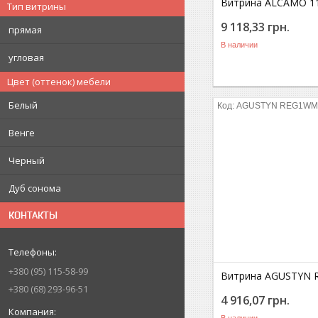
Витрина ALCAMO 11
Тип витрины
9 118,33
грн.
прямая
В наличии
угловая
Цвет (оттенок) мебели
Белый
AGUSTYN REG1WM
Венге
Черный
Дуб сонома
КОНТАКТЫ
+380
95
115-58-99
Витрина AGUSTYN
+380
68
293-96-51
4 916,07
грн.