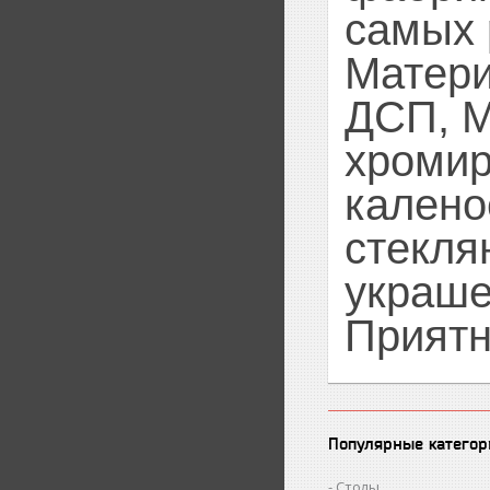
самых 
Матери
ДСП, М
хромир
калено
стекля
украш
Приятн
Популярные категор
Столы