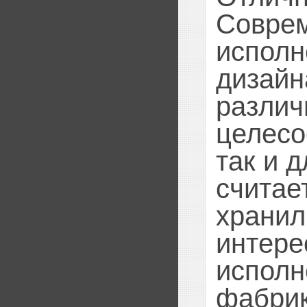
Совре
исполн
дизайн
различ
целесо
так и 
считае
хранил
интере
исполн
фабрик