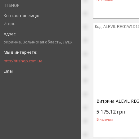
В наличии
ITI SHOP
Игорь
ALEVIL REG1W1D1
Украина
Волынская область
Луцк
http://itishop.com.ua
Витрина ALEVIL R
5 175,12
грн.
В наличии