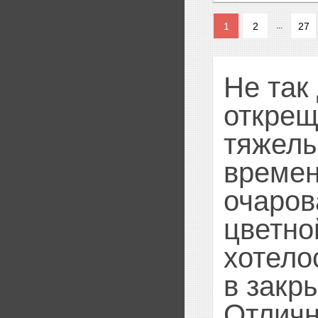
1
2
27
...
Не так
открещ
тяжелы
времен
очаров
цветно
хотело
в закр
Отличн