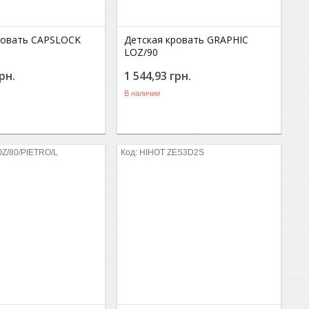
ровать CAPSLOCK
Детская кровать GRAPHIC
LOZ/90
рн.
1 544,93
грн.
В наличии
Z/80/PIETRO/L
HIHOT ZES3D2S