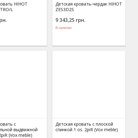
ровать HIHOT
Детская кровать-чердак HIHOT
ETRO/L
ZES3D2S
рн.
9 343,25
грн.
В наличии
ровать с
Детская кровать с плоской
льной выдвижной
спинкой 1 os. 2piR (Vox meble)
piR (Vox meble)