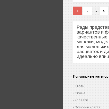
1
2
5
...
Рады представ
вариантов и 
качественные 
манежи, модел
для маленьких
расцветок и д
идеально впиш
Популярные категор
Столы
Стулья
Кровати
Офисные кресла