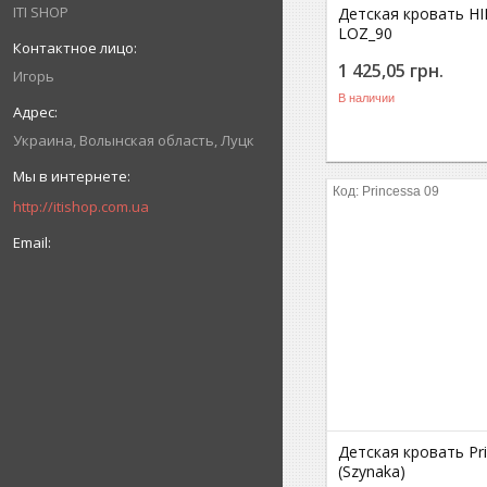
ITI SHOP
Детская кровать H
LOZ_90
1 425,05
грн.
Игорь
В наличии
Украина
Волынская область
Луцк
Princessa 09
http://itishop.com.ua
Детская кровать Pr
(Szynaka)