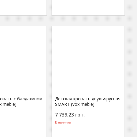
ровать с балдахином
Детская кровать двухъярусная
x meble)
SMART (Vox meble)
.
7 739,23
грн.
В наличии