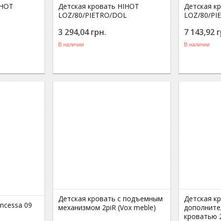
IHOT
Детская кровать HIHOT
Детская к
LOZ/80/PIETRO/DOL
LOZ/80/PI
3 294,04
грн.
7 143,92
г
В наличии
В наличии
Детская кровать с подъемным
Детская к
incessa 09
механизмом 2piR (Vox meble)
дополните
кроватью 2