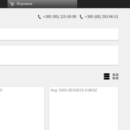
Корзина
+380
95
115-58-99
+380
68
293-96-51
70
S303-ZES3D2S-DJB/SZ