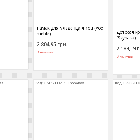
Гамак для младенца 4 You (Vox
Детская к
meble)
(Szynaka)
2 804,95
грн.
2 189,19
г
В наличии
В наличии
яя
CAPS LOZ_90 розовая
CAPSLOC