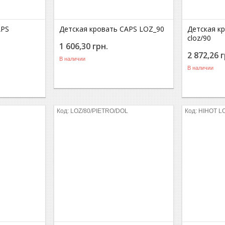
APS
Детская кровать CAPS LOZ_90
Детская к
cloz/90
1 606,30
грн.
2 872,26
г
В наличии
В наличии
LOZ/80/PIETRO/DOL
HIHOT LO