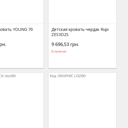
ровать YOUNG 70
Детская кровать-чердак Rupi
ZES3D2S
рн.
9 696,53
грн.
В наличии
K cloz/90
GRAPHIC LOZ/90