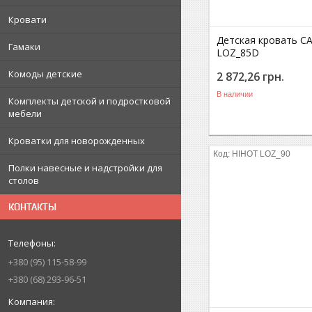
Кровати
Детская кровать C
Гамаки
LOZ_85D
Комоды детские
2 872,26
грн.
В наличии
Комплекты детской и подростковой
мебели
Кроватки для новорожденных
HIHOT LOZ_90
Полки навесные и надстройки для
столов
КОНТАКТЫ
+380
95
115-58-99
+380
68
293-96-51