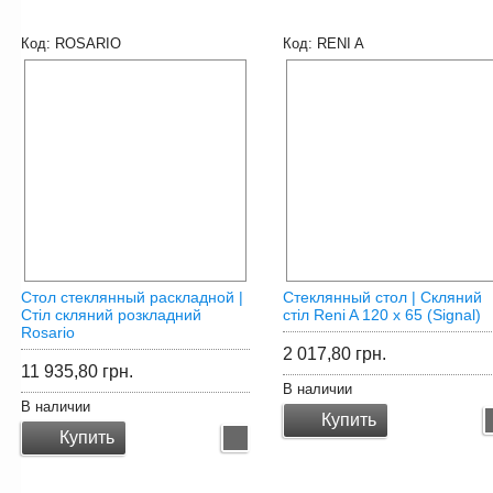
ROSARIO
RENI A
Стол стеклянный раскладной |
Стеклянный стол | Скляний
Стіл скляний розкладний
стіл Reni A 120 x 65 (Signal)
Rosario
2 017,80
грн.
11 935,80
грн.
В наличии
В наличии
Купить
Купить