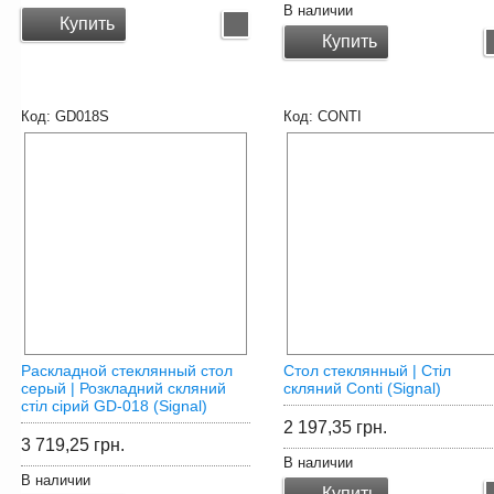
В наличии
Купить
Купить
GD018S
CONTI
Раскладной стеклянный стол
Стол стеклянный | Cтіл
серый | Розкладний скляний
скляний Conti (Signal)
стіл сірий GD-018 (Signal)
2 197,35
грн.
3 719,25
грн.
В наличии
В наличии
Купить