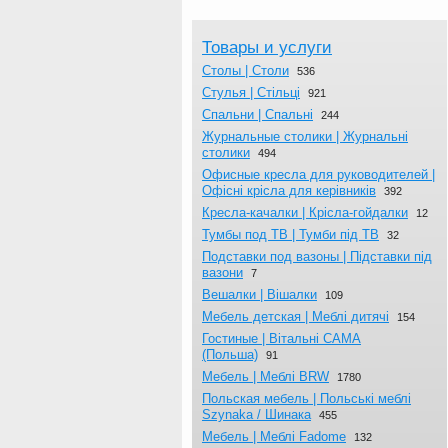
Товары и услуги
Столы | Столи
536
Стулья | Стільці
921
Спальни | Спальні
244
Журнальныe столики | Журнальні
столики
494
Офисные кресла для руководителей |
Офісні крісла для керівників
392
Кресла-качалки | Крісла-гойдалки
12
Тумбы под ТВ | Тумби під ТВ
32
Подставки под вазоны | Підставки під
вазони
7
Вешалки | Вішалки
109
Мебель детская | Меблі дитячі
154
Гостиные | Вітальні CAMA
(Польша)
91
Мебель | Меблі BRW
1780
Польская мебель | Польські меблі
Szynaka / Шинака
455
Мебель | Меблі Fadome
132