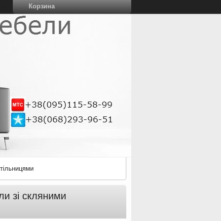
Корзина
ции
стільницями
и зі скляними