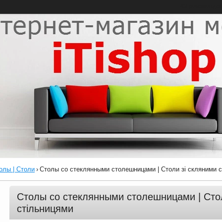
43 рекоменда
олы | Столи
›
Столы со стеклянными столешницами | Столи зі скляними 
Столы со стеклянными столешницами | Стол
стільницями