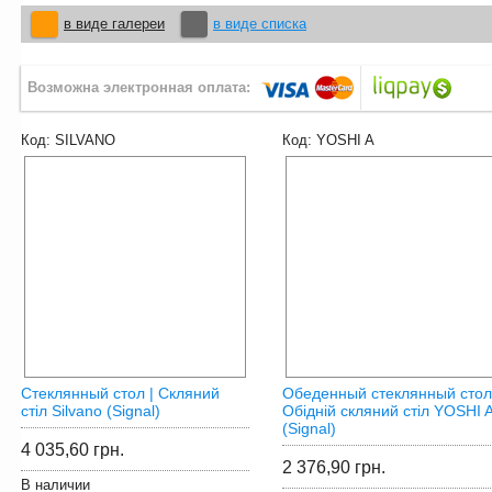
в виде галереи
в виде списка
SILVANO
YOSHI A
Стеклянный стол | Скляний
Обеденный стеклянный стол
стіл Silvano (Signal)
Обідній скляний стіл YOSHI 
(Signal)
4 035,60
грн.
2 376,90
грн.
В наличии