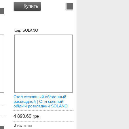
Купить
SOLANO
Стол стекляный обеденный
раскладной | Стіл скляний
обідній розкладний SOLANO
4 890,60
грн.
В наличии