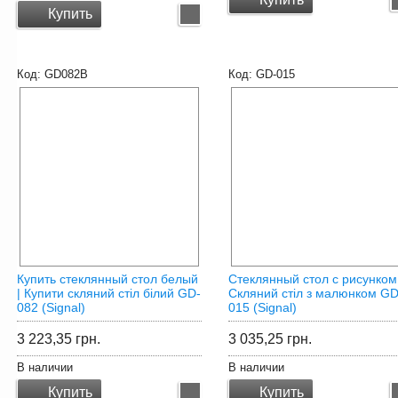
Купить
GD082B
GD-015
Купить стеклянный стол белый
Стеклянный стол с рисунком
| Купити скляний стіл білий GD-
Скляний стіл з малюнком GD
082 (Signal)
015 (Signal)
3 223,35
грн.
3 035,25
грн.
В наличии
В наличии
Купить
Купить