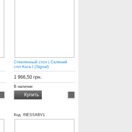
Стеклянный cтол | Скляний
стіл Kora I (Signal)
1 966,50
грн.
В наличии
Купить
INESSABV1