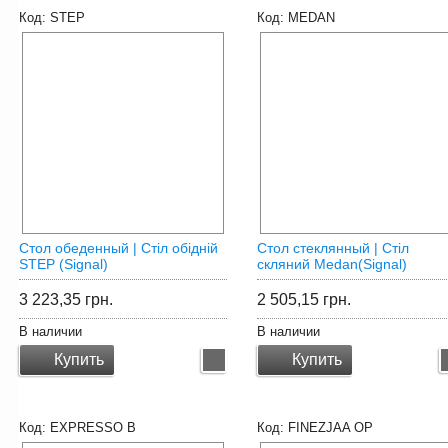
STEP
MEDAN
Стол обеденный | Cтіл обідній
Стол cтеклянный | Стіл
STEP (Signal)
скляний Medan(Signal)
3 223,35
грн.
2 505,15
грн.
В наличии
В наличии
Купить
Купить
EXPRESSO B
FINEZJAA OP