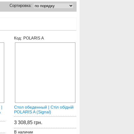
POLARIS A
 |
Стол обеденный | Стіл обідній
A
POLARIS A (Signal)
3 308,85
грн.
В наличии