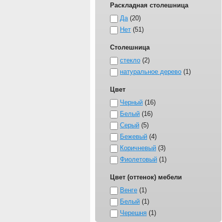
Раскладная столешница
Да
20
Нет
51
Столешница
стекло
2
натуральное дерево
1
Цвет
Черный
16
Белый
16
Серый
5
Бежевый
4
Коричневый
3
Фиолетовый
1
Цвет (оттенок) мебели
Венге
1
Белый
1
Черешня
1