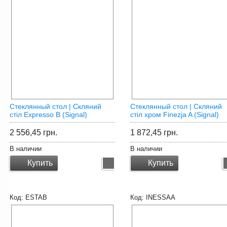
Стеклянный стол | Скляний
Стеклянный cтол | Скляний
стіл Expresso B (Signal)
стіл хром Finezja A (Signal)
2 556,45
грн.
1 872,45
грн.
В наличии
В наличии
Купить
Купить
ESTAB
INESSAA