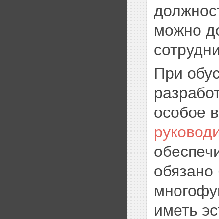
должнос
можно до
сотрудни
При обус
разработ
особое 
руковод
обеспеч
обязано
многофу
иметь эс