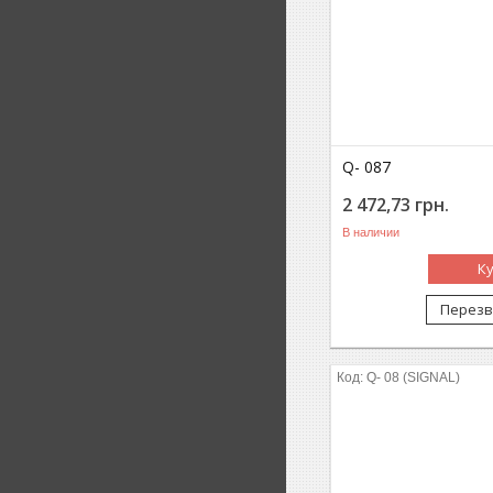
Q- 087
2 472,73
грн.
В наличии
К
Перезв
Q- 08 (SIGNAL)