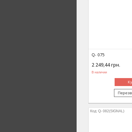
Q- 075
2 249,44
грн.
В наличии
К
Перезв
Q- 082(SIGNAL)