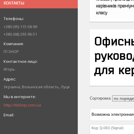
КОНТАКТЫ
керівників преміум
класу
+380
95
115-58-99
+380
68
293-96-51
Офисны
руково
ITI SHOP
для ке
Игорь
Украина
Волынская область
Луцк
http://itishop.com.ua
Q-083 (Signal)