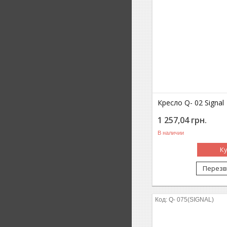
Кресло Q- 02 Signal
1 257,04
грн.
В наличии
К
Перезв
Q- 075(SIGNAL)