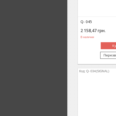
Q- 045
2 158,47
грн.
В наличии
К
Перезв
Q- 034(SIGNAL)