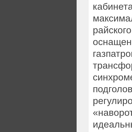
кабинета
максима
райског
оснащен
газпатр
трансфо
синхром
подголов
регулиро
«наворо
идеальны