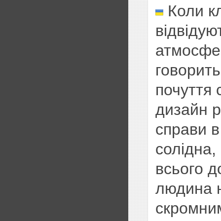
Коли к
відвідую
атмосфе
говорить 
почуття 
дизайн р
справи в
солідна,
всього до
людина н
скромни