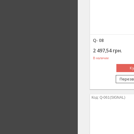
Q- 08
2 497,54
грн.
В наличии
К
Перезв
Q-061(SIGNAL)