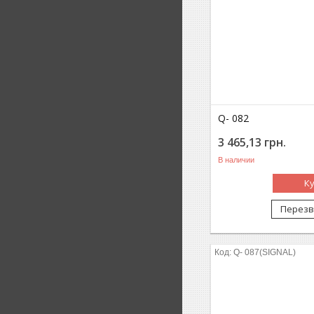
Q- 082
3 465,13
грн.
В наличии
К
Перезв
Q- 087(SIGNAL)