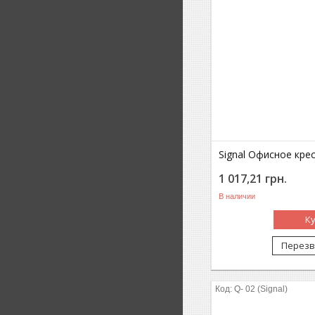
Signal Офисное кре
1 017,21
грн.
В наличии
К
Перезв
Q- 02 (Signal)