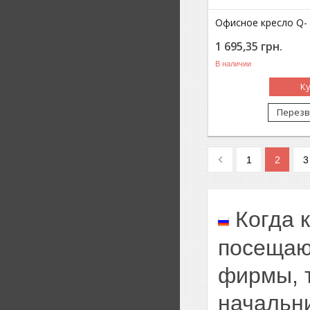
Офисное кресло Q- 
1 695,35
грн.
В наличии
К
Перезв
1
2
3
Когда 
посещаю
фирмы, 
начальни