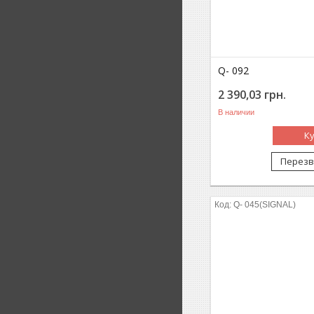
Q- 092
2 390,03
грн.
В наличии
К
Перезв
Q- 045(SIGNAL)