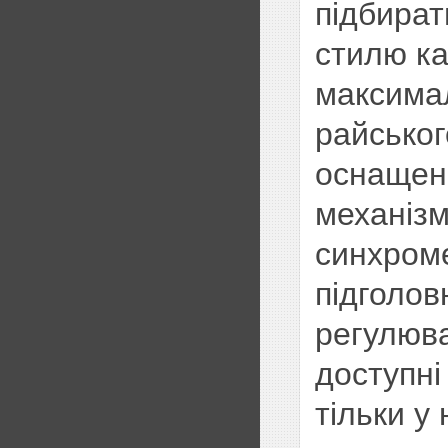
підбират
стилю ка
максима
райськог
оснащені
механізм
синхроме
підголовн
регулюва
доступні
тільки у 