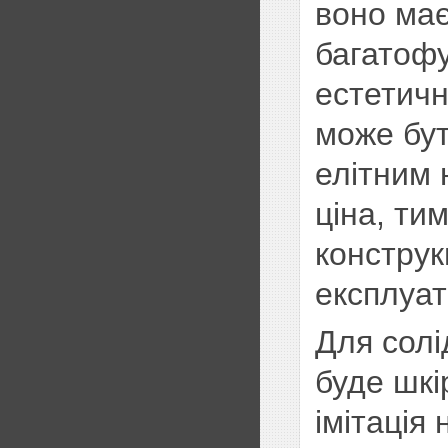
воно має
багатофу
естетичн
може бут
елітним 
ціна, ти
конструк
експлуат
Для солі
буде шкі
імітація