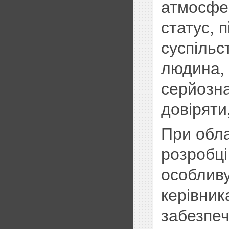
атмосфе
статус, 
суспільс
людина, 
серйозна
довіряти
При обла
розробці
особливу
керівник
забезпе