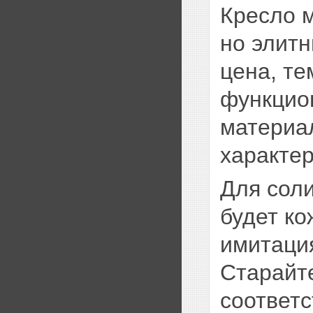
Кресло м
но элитн
цена, те
функцио
материа
характер
Для сол
будет ко
имитаци
Старайт
соответ