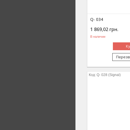
Q- 034
1 869,02
грн.
В наличии
К
Перезв
Q- 028 (Signal)