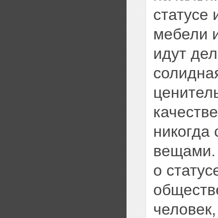
статусе 
мебели и
идут дел
солидная
ценитель
качестве
никогда 
вещами.
о статус
обществе
человек