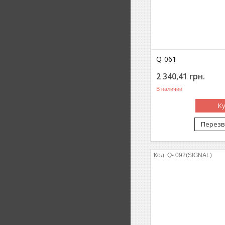
Q-061
2 340,41
грн.
В наличии
К
Перезв
Q- 092(SIGNAL)