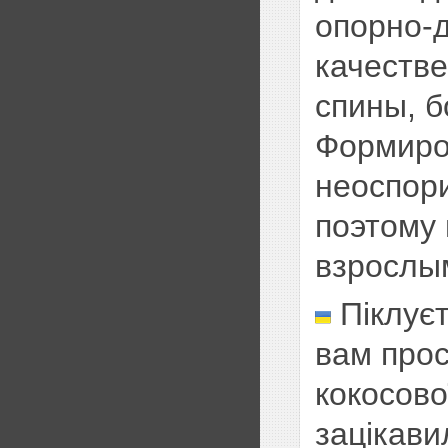
опорно-д
качеств
спины, б
Формиро
неоспор
поэтому 
взрослы
Піклуєт
вам прос
кокосово
зацікави