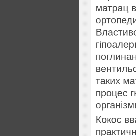
матрац в
ортопед
Властиво
гіпоалер
поглинан
вентиль
таких ма
процес г
організм
Кокос вв
практич