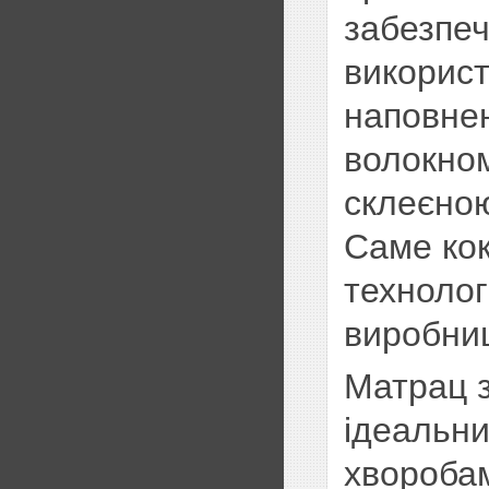
забезпеч
використ
наповне
волокном
склеєною
Саме ко
технолог
виробниц
Матрац 
ідеальн
хворобам