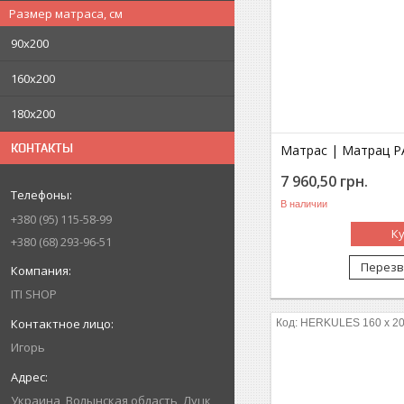
Размер матраса, см
90х200
160х200
180х200
КОНТАКТЫ
Матрас | Матрац PA
7 960,50
грн.
В наличии
+380
95
115-58-99
К
+380
68
293-96-51
Перезв
ITI SHOP
HERKULES 160 x 2
Игорь
Украина
Волынская область
Луцк