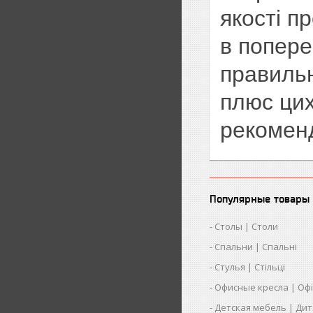
якості п
в попере
правильн
плюс цих
рекоменд
Популярные товары 
Столы | Столи
Спальни | Спальні
Стулья | Стільці
Офисные кресла | Офіс
Детская мебель | Дит