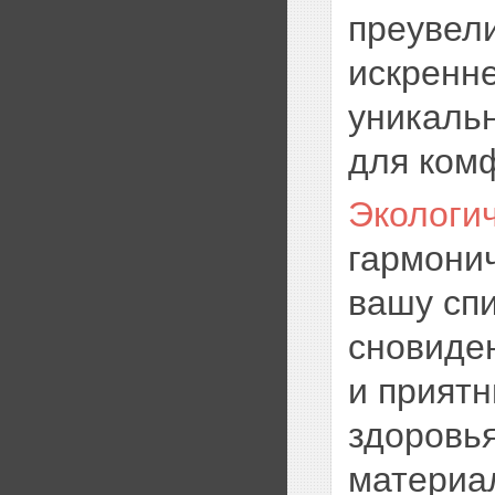
преувели
искренне
уникальн
для комф
Экологи
гармонич
вашу спи
сновиде
и приятн
здоровья
материал