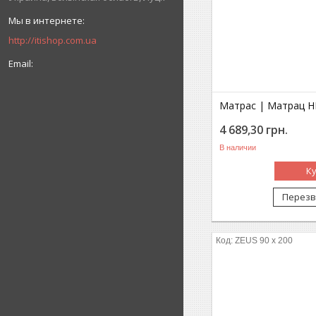
http://itishop.com.ua
Матрас | Матрац H
4 689,30
грн.
В наличии
К
Перезв
ZEUS 90 x 200