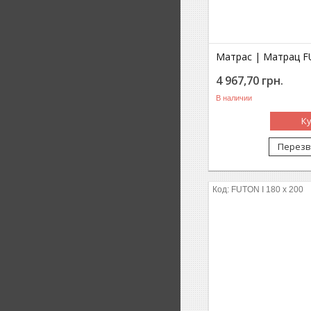
Матрас | Матрац FU
4 967,70
грн.
В наличии
К
Перезв
FUTON I 180 x 200