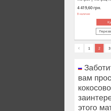
4 419,60
грн.
В наличии
К
Перезв
1
2
3
Заботи
вам прос
кокосово
заинтере
этого ма