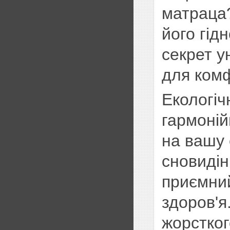
матраца
його гід
секрет у
для комф
Екологіч
гармоній
на вашу 
сновидін
приємний
здоров'я
жорстког