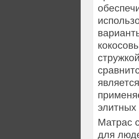
обеспечи
использ
вариант
кокосовы
стружкой
сравнитс
является
применя
элитных
Матрас с
для люд