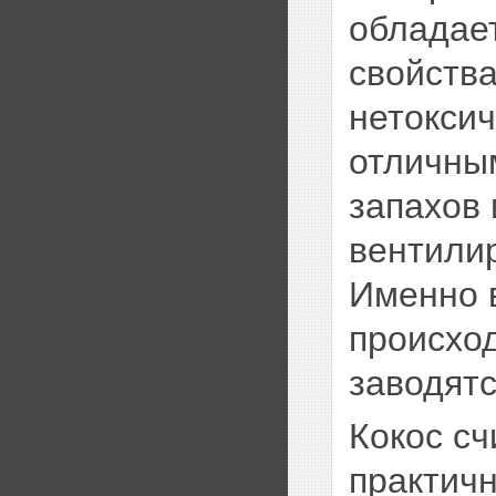
обладае
свойств
нетоксич
отличны
запахов
вентили
Именно в
происход
заводят
Кокос сч
практич