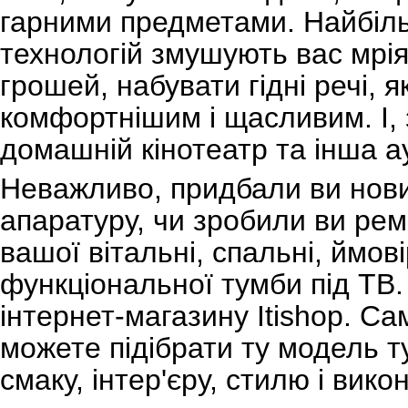
гарними предметами. Найбіль
технологій змушують вас мрі
грошей, набувати гідні речі, 
комфортнішим і щасливим. І, 
домашній кінотеатр та інша ау
Неважливо, придбали ви нови
апаратуру, чи зробили ви ремо
вашої вітальні, спальні, ймов
функціональної тумби під ТВ.
інтернет-магазину Itishop. Са
можете підібрати ту модель т
смаку, інтер'єру, стилю і вико