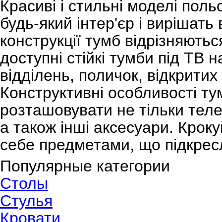
Красиві і стильні моделі поль
будь-який інтер'єр і вирішать
конструкції тумб відрізняють
доступні стійкі тумби під ТВ н
відділень, поличок, відкритих
Конструктивні особливості т
розташовувати не тільки телев
а також інші аксесуари. Кроку
себе предметами, що підкрес
Популярные категории
Столы
Стулья
Кровати