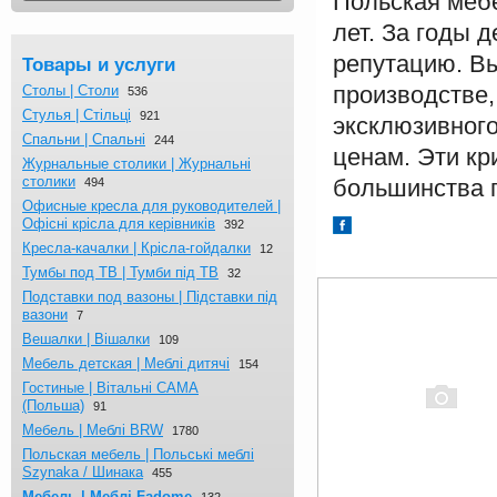
Польская меб
лет. За годы 
репутацию. Вы
Товары и услуги
производстве,
Столы | Столи
536
Стулья | Стільці
921
эксклюзивного
Спальни | Спальні
244
ценам. Эти к
Журнальныe столики | Журнальні
столики
большинства 
494
Офисные кресла для руководителей |
Офісні крісла для керівників
392
Кресла-качалки | Крісла-гойдалки
12
Тумбы под ТВ | Тумби під ТВ
32
Подставки под вазоны | Підставки під
вазони
7
Вешалки | Вішалки
109
Мебель детская | Меблі дитячі
154
Гостиные | Вітальні CAMA
(Польша)
91
Мебель | Меблі BRW
1780
Польская мебель | Польські меблі
Szynaka / Шинака
455
Мебель | Меблі Fadome
132