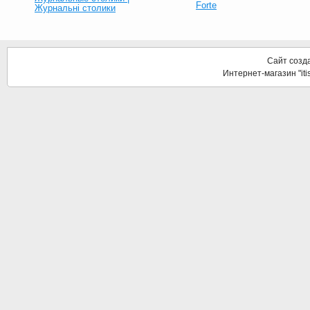
Forte
Журнальні столики
Сайт созд
Интернет-магазин "it