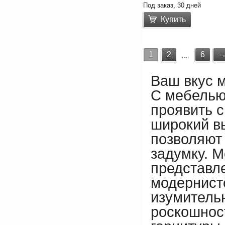
Под заказ, 30 дней
Купить
1
2
6
...
Ваш вкус 
С мебелью
проявить 
широкий в
позволяют
задумку. М
представл
модернистс
изумитель
роскошнос