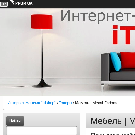
Интернет-магазин "itishop"
›
Товары
›
Мебель | Меблі Fadome
Мебель | 
Найти