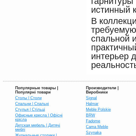
гарнитуры 
истинный 
В коллекц
требуемую
спальной и
практичны
интерьер д
реальност
Популярные товары |
Производители |
Популярні товари
Виробники
Столы | Столи
Signal
Спальни | Спальні
Halmar
Стулья | Стільці
Meble Polskie
Офисные кресла | Офісні
BRW
крісла
Fadome
Детская мебель | Дитячі
Cama Meble
меблі
Szynaka
Журнальные столики |