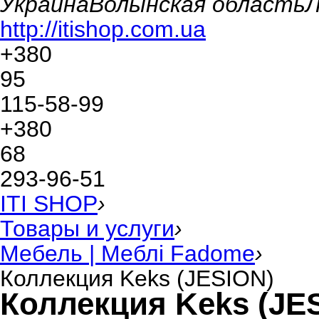
Украина
Волынская область
Л
http://itishop.com.ua
+380
95
115-58-99
+380
68
293-96-51
ITI SHOP
›
Товары и услуги
›
Мебель | Меблі Fadome
›
Коллекция Keks (JESION)
Коллекция Keks (JE