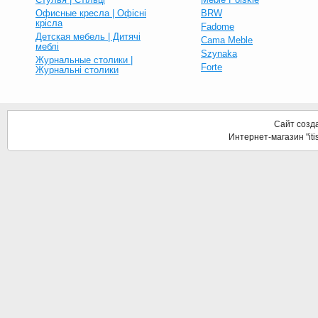
Офисные кресла | Офісні
BRW
крісла
Fadome
Детская мебель | Дитячі
Cama Meble
меблі
Szynaka
Журнальные столики |
Forte
Журнальні столики
Сайт созд
Интернет-магазин "it