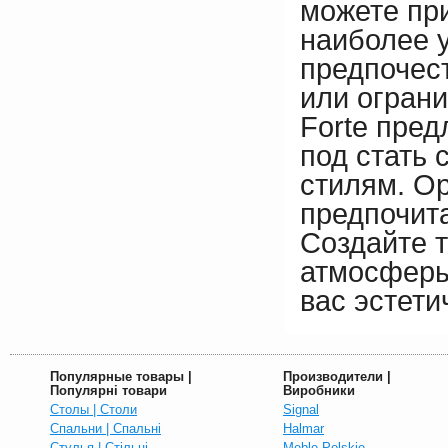
можете пр
наиболее 
предпочес
или огран
Forte пред
под стать
стилям. Ор
предпочит
Создайте 
атмосферы
вас эстети
Популярные товары |
Производители |
Популярні товари
Виробники
Столы | Столи
Signal
Спальни | Спальні
Halmar
Стулья | Стільці
Meble Polskie