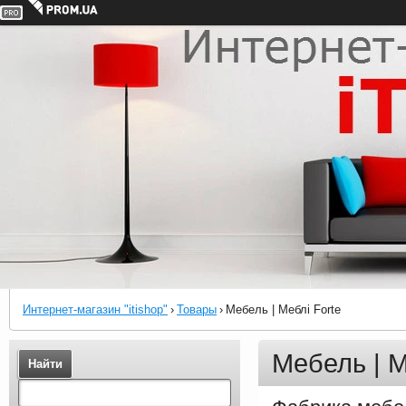
Интернет-магазин "itishop"
›
Товары
›
Мебель | Меблі Forte
Мебель | М
Найти