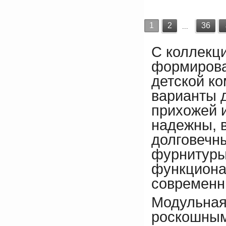
1
2
36
...
С коллекци
формирова
детской ко
варианты 
прихожей 
надежны, 
долговечны
фурнитуры
функциона
современн
Модульная
роскошным