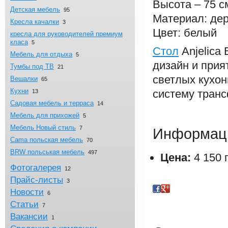
Высота – 75 с
Детская мебель
95
Материал: де
Кресла качалки
3
Цвет: белый
кресла для руководителей премиум
класа
5
Стол
Anjelica 
Мебель для отдыха
5
дизайн и прия
Тумбы под ТВ
21
светлых кухо
Вешалки
65
Кухни
систему тран
13
Садовая мебель и терраса
14
Мебель для прихожей
5
Мебель Новый стиль
7
Информаци
Cama польская мебель
70
BRW польськая мебель
497
Цена:
4 150 г
Фотогалерея
12
Прайс-листы
3
Новости
6
Статьи
7
Вакансии
1