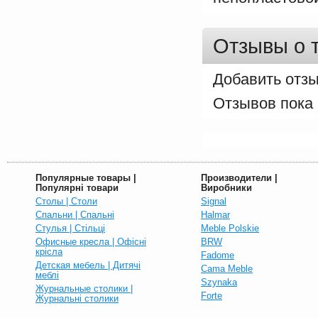
Отзывы о 
Добавить отз
Популярные товары |
Производители |
Популярні товари
Виробники
Столы | Столи
Signal
Спальни | Спальні
Halmar
Стулья | Стільці
Meble Polskie
Офисные кресла | Офісні
BRW
крісла
Fadome
Детская мебель | Дитячі
Cama Meble
меблі
Szynaka
Журнальные столики |
Forte
Журнальні столики