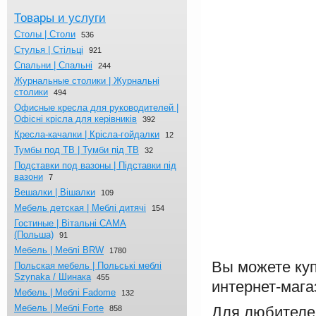
Товары и услуги
Столы | Столи
536
Стулья | Стільці
921
Спальни | Спальні
244
Журнальныe столики | Журнальні
столики
494
Офисные кресла для руководителей |
Офісні крісла для керівників
392
Кресла-качалки | Крісла-гойдалки
12
Тумбы под ТВ | Тумби під ТВ
32
Подставки под вазоны | Підставки під
вазони
7
Вешалки | Вішалки
109
Мебель детская | Меблі дитячі
154
Гостиные | Вітальні CAMA
(Польша)
91
Мебель | Меблі BRW
1780
Вы можете куп
Польская мебель | Польські меблі
Szynaka / Шинака
455
интернет-мага
Мебель | Меблі Fadome
132
Мебель | Меблі Forte
Для любителе
858