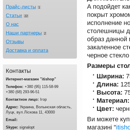
A подойдет ка
Прайс-листы
1
покрыт хромом
Статьи
22
исполнение но
О нас
столешницы д
Наши партнеры
2
образ данной 
Отзывы
закаленное ст
Доставка и оплата
черное стекло
Размеры стол
Контакты
Ширина:
7
Интернет-магазин "itishop"
Длина:
125
+380
95
115-58-99
Высота:
75
+380
68
293-96-51
Материал:
Ігор
Украина
Волынская область
Цвет:
черн
Луцк
вул.Ліскова 11
43000
Ви можете купи
магазині "
itis
signalopt