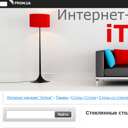
Интернет-магазин "itishop"
›
Товары
›
Столы | Столи
›
Столы со стекля
Стеклянные столы
Найти