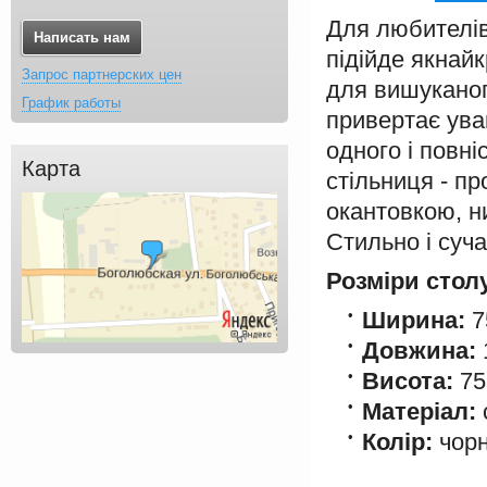
Для любителів
Написать нам
підійде якнай
Запрос партнерских цен
для вишуканог
График работы
привертає ува
одного і повн
Карта
стільниця - п
окантовкою, н
Стильно і суча
Розміри стол
Ширина:
7
Довжина:
Висота:
75
Матеріал:
Колір:
чорн