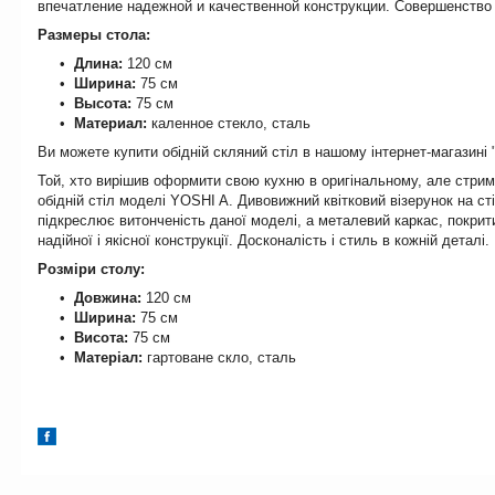
впечатление надежной и качественной конструкции. Совершенство 
Размеры стола:
Длина:
120 см
Ширина:
75 см
Высота:
75 см
Материал:
каленное стекло, сталь
Ви можете купити обідній скляний стіл в нашому інтернет-магазині 
Той, хто вирішив оформити свою кухню в оригінальному, але стрима
обідній стіл моделі YOSHI A. Дивовижний квітковий візерунок на сті
підкреслює витонченість даної моделі, а металевий каркас, покри
надійної і якісної конструкції. Досконалість і стиль в кожній деталі.
Розміри столу:
Довжина:
120 см
Ширина:
75 см
Висота:
75 см
Матеріал:
гартоване скло, сталь