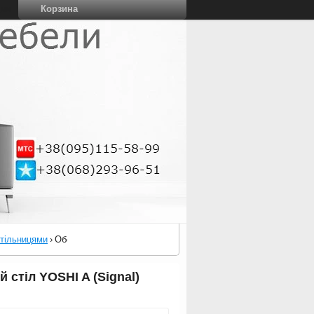
Корзина
ции
стільницями
›
Обеденный стеклянный стол | Обідній скляний стіл YOSHI A 
 стіл YOSHI A (Signal)