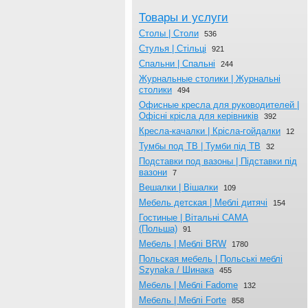
Товары и услуги
Столы | Столи
536
Стулья | Стільці
921
Спальни | Спальні
244
Журнальныe столики | Журнальні
столики
494
Офисные кресла для руководителей |
Офісні крісла для керівників
392
Кресла-качалки | Крісла-гойдалки
12
Тумбы под ТВ | Тумби під ТВ
32
Подставки под вазоны | Підставки під
вазони
7
Вешалки | Вішалки
109
Мебель детская | Меблі дитячі
154
Гостиные | Вітальні CAMA
(Польша)
91
Мебель | Меблі BRW
1780
Польская мебель | Польські меблі
Szynaka / Шинака
455
Мебель | Меблі Fadome
132
Мебель | Меблі Forte
858