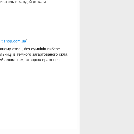
и стиль в каждой детали.
"
itishop.com.ua
"
ному стилі, без сумнівів вибере
льниці із темного загартованого скла
тий алюмінієм, створює враження