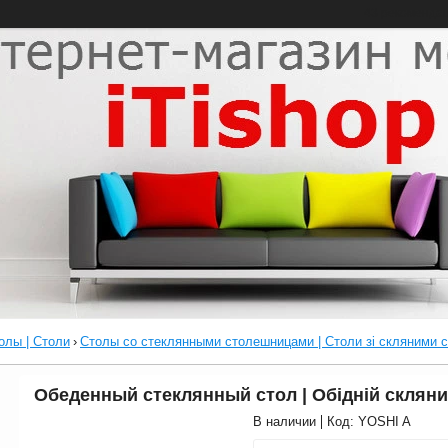
43 рекоменда
олы | Столи
›
Столы со стеклянными столешницами | Столи зі скляними 
Обеденный стеклянный стол | Обідній скляний
В наличии
Код:
YOSHI A