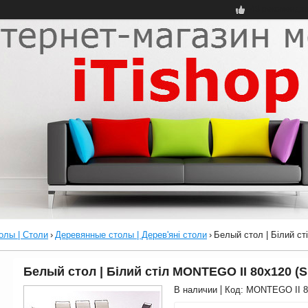
43 рекоменда
олы | Столи
›
Деревянные столы | Дерев'яні столи
›
Белый стол | Білий ст
Белый стол | Білий стіл MONTEGO II 80x120 (S
В наличии
Код:
MONTEGO II 8