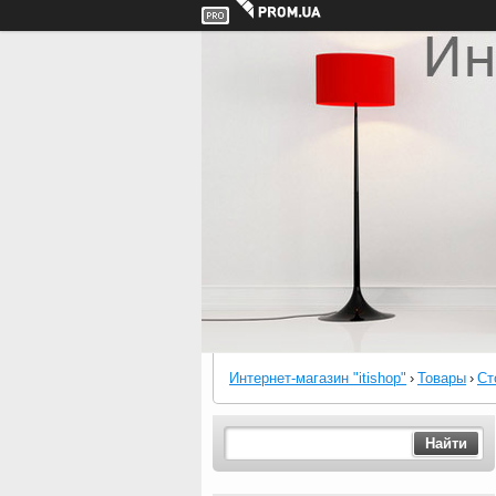
Интернет-магазин "itishop"
›
Товары
›
Ст
Найти