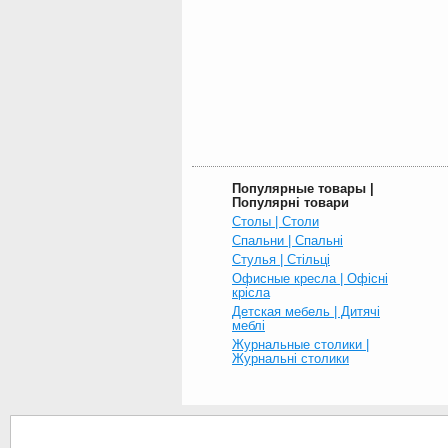
Популярные товары |
Популярні товари
Столы | Столи
Спальни | Спальні
Стулья | Стільці
Офисные кресла | Офісні
крісла
Детская мебель | Дитячі
меблі
Журнальные столики |
Журнальні столики