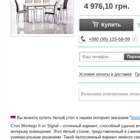
4 976,10
грн.
Купить
У
+380
95
115-58-99
Перез
Условия оплаты и доставки
Гр
Вы можете купить белый стол в нашем интернет магазине "
itis
Стол Montego II от Signal – отличный вариант, способный удачно 
интерьер помещения. Этот белый столик, представленный в само
универсальным решением. Такой белоснежный вариант мебели смо