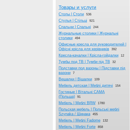
Товары и услуги
Столы | Столи
536
Стулья | Стільці
921
Спальни | Спальні
244
Журнальныe столики | Журнальні
столики
494
Офисные кресла для руководителей |
Офісні крісла для керівників
392
Кресла-качалки | Крісла-гойдалки
12
Тумбы под ТВ | Тумби під ТВ
32
Подставки под вазоны | Підставки під
вазони
7
Вешалки | Вішалки
109
Мебель детская | Меблі дитячі
154
Гостиные | Вітальні CAMA
(Польша)
91
Мебель | Меблі BRW
1780
Польская мебель | Польські меблі
Szynaka / Шинака
455
Мебель | Меблі Fadome
132
Мебель | Меблі Forte
858