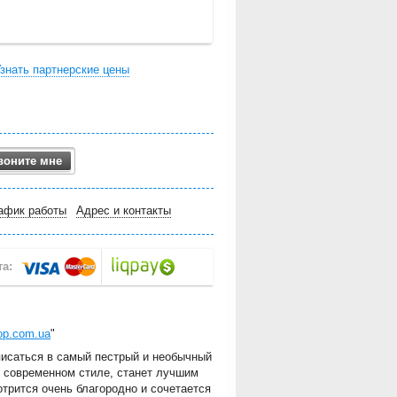
знать партнерские цены
воните мне
афик работы
Адрес и контакты
hop.com.ua
"
вписаться в самый пестрый и необычный
м современном стиле, станет лучшим
трится очень благородно и сочетается