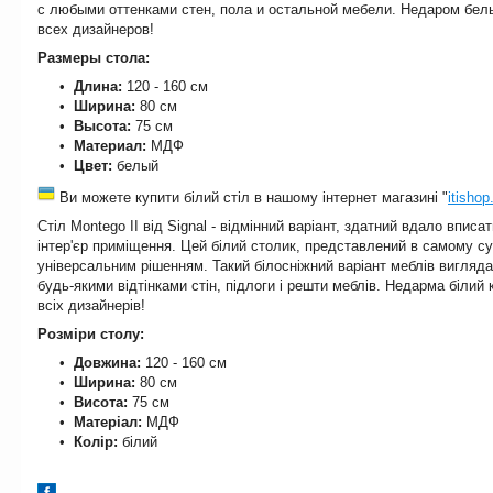
с любыми оттенками стен, пола и остальной мебели. Недаром бе
всех дизайнеров!
Размеры стола:
Длина:
120 - 160 см
Ширина:
80 см
Высота:
75 см
Материал:
МДФ
Цвет:
белый
Ви можете купити білий стіл в нашому інтернет магазині "
itisho
Стіл Montego II від Signal - відмінний варіант, здатний вдало впис
інтер'єр приміщення. Цей білий столик, представлений в самому с
універсальним рішенням. Такий білосніжний варіант меблів вигляда
будь-якими відтінками стін, підлоги і решти меблів. Недарма біли
всіх дизайнерів!
Розміри столу:
Довжина:
120 - 160 см
Ширина:
80 см
Висота:
75 см
Матеріал:
МДФ
Колір:
білий