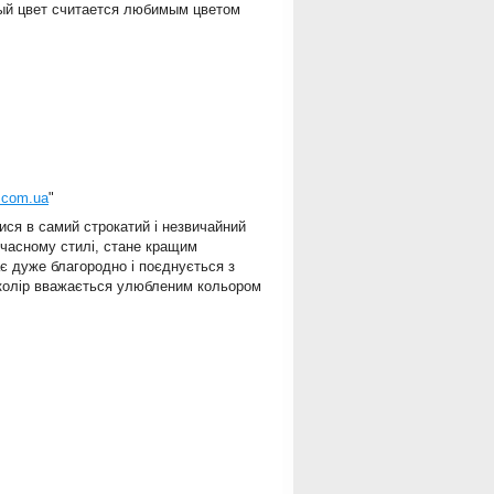
лый цвет считается любимым цветом
p.com.ua
"
атися в самий строкатий і незвичайний
учасному стилі, стане кращим
є дуже благородно і поєднується з
й колір вважається улюбленим кольором