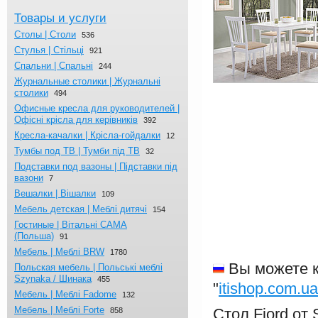
Товары и услуги
Столы | Столи
536
Стулья | Стільці
921
Спальни | Спальні
244
Журнальныe столики | Журнальні
столики
494
Офисные кресла для руководителей |
Офісні крісла для керівників
392
Кресла-качалки | Крісла-гойдалки
12
Тумбы под ТВ | Тумби під ТВ
32
Подставки под вазоны | Підставки під
вазони
7
Вешалки | Вішалки
109
Мебель детская | Меблі дитячі
154
Гостиные | Вітальні CAMA
(Польша)
91
Мебель | Меблі BRW
1780
Вы можете к
Польская мебель | Польські меблі
Szynaka / Шинака
455
"
itishop.com.ua
Мебель | Меблі Fadome
132
Мебель | Меблі Forte
Стол Fiord от
858