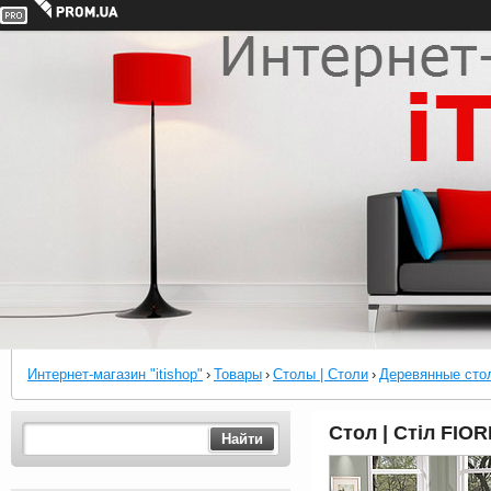
Интернет-магазин "itishop"
›
Товары
›
Столы | Столи
›
Деревянные стол
Стол | Стіл FIOR
Найти