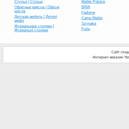
Стулья | Стільці
Meble Polskie
Офисные кресла | Офісні
BRW
крісла
Fadome
Детская мебель | Дитячі
Cama Meble
меблі
Szynaka
Журнальные столики |
Forte
Журнальні столики
Сайт созд
Интернет-магазин "it