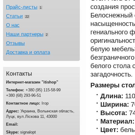
создания прос
Прайс-листы
1
Белоснежный о
Статьи
22
насыщенность
О нас
гениального ф
Наши партнеры
2
оригинальност
Отзывы
белую мебель?
Доставка и оплата
безграничного
белого стола 
Контакты
загадочность.
Интернет-магазин "itishop"
Размеры стол
+380
95
115-58-99
Длина:
110
+380
68
293-96-51
Ширина:
7
Ігор
Украина
Волынская область
Высота:
74
Луцк
вул.Ліскова 11
43000
Материал:
Цвет:
бел
signalopt