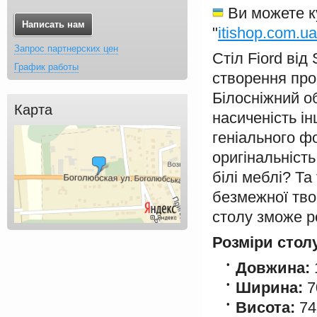
Ви можете ку
Написать нам
"
itishop.com.ua
Запрос партнерских цен
Стіл Fiord від
График работы
створення прос
Білосніжний об
Карта
насиченість ін
геніального ф
оригінальніст
білі меблі? Та
безмежної твор
столу зможе ро
Розміри стол
Довжина:
Ширина:
7
Висота:
74