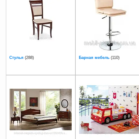
Стулья
288
Барная мебель
110