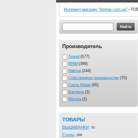
Интернет-магазин "itishop.com.ua"
›
ТО
Найти
Производитель
Signal
577
BRW
399
Halmar
244
Собственное производство
75
Cama Meble
65
Bambino
2
Micuna
1
ТОВАРЫ
ВЫШИВАНКИ
76
Столы
268