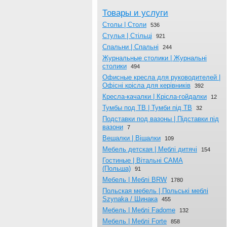
Товары и услуги
Столы | Столи
536
Стулья | Стільці
921
Спальни | Спальні
244
Журнальныe столики | Журнальні
столики
494
Офисные кресла для руководителей |
Офісні крісла для керівників
392
Кресла-качалки | Крісла-гойдалки
12
Тумбы под ТВ | Тумби під ТВ
32
Подставки под вазоны | Підставки під
вазони
7
Вешалки | Вішалки
109
Мебель детская | Меблі дитячі
154
Гостиные | Вітальні CAMA
(Польша)
91
Мебель | Меблі BRW
1780
Польская мебель | Польські меблі
Szynaka / Шинака
455
Мебель | Меблі Fadome
132
Мебель | Меблі Forte
858