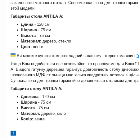
закаленного матового стекла. Современная зона для трапез гармо
этой модели.
Габариты стола ANTILA A:
Длина
- 120 см
Ширина
- 75 см
Высота
- 75 см
Материал:
дерево, стекло
Цвет:
венге
Ви можете купити стіл розкладний в нашому інтернет-магазині
"
Якщо Вам подобається все незвичайне, то пропонуємо для Вашої їд
A. Вищого гатунку деревина гарантує довговічність столу дивовижн
шпонованого МДФ стільниця має кілька квадратних вставок з щільн
Сучасна зона для трапез гармонійно доповниться столиком для трап
Габарити столу ANTILA A:
Довжина
- 120 см
Ширина
- 75 см
Висота
- 75 см
Матеріал:
дерево, скло
Колір:
венге