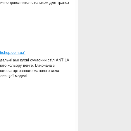
нично дополнится столиком для трапез
itishop.com.ua"
альні або кухні сучасний стіл ANTILA
ого кольору венге. Виконана з
ого загартованого матового скла.
ез цієї моделі.