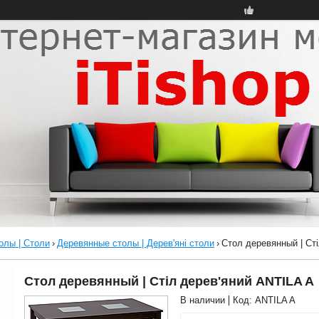
43 рекоменда
олы | Столи
›
Деревянные столы | Дерев'яні столи
›
Стол деревянный | Ст
Стол деревянный | Стіл дерев'яний ANTILA A
В наличии
Код:
ANTILA A