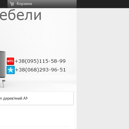
Корзина
ции
іл дерев'яний ANTILA A