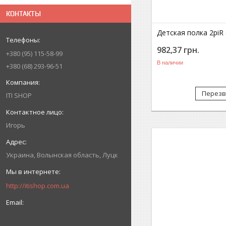
КОНТАКТЫ
Детская полка 2piR 
982,37
грн.
+380
95
115-58-99
В наличии
+380
68
293-96-51
Перезв
ITI SHOP
Игорь
Украина
Волынская область
Луцк
http://itishop.com.ua