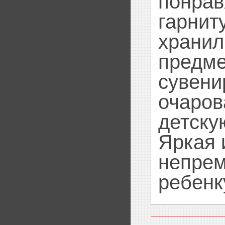
понрав
гарнит
хранил
предме
сувени
очаров
детску
Яркая 
непрем
ребенк