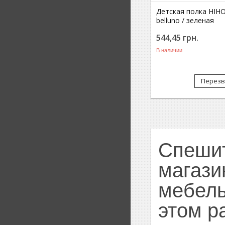
Детская полка HIH
belluno / зеленая
544,45
грн.
В наличии
Перезв
Спешит
магази
мебель
этом р