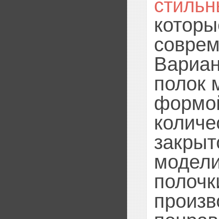
стильн
которы
соврем
Вариан
полок 
формой
количе
закрыт
модели
полочк
произв