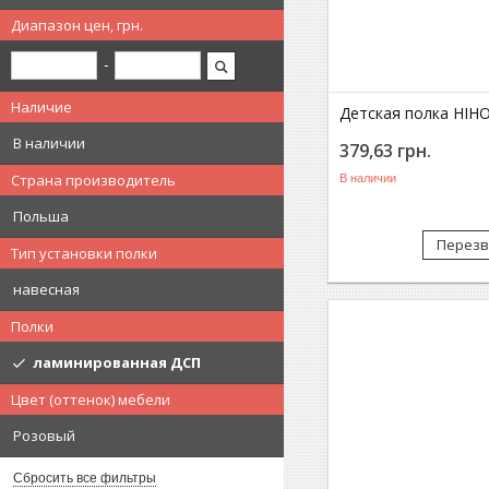
Диапазон цен, грн.
Наличие
Детская полка HIH
В наличии
379,63
грн.
Страна производитель
В наличии
Польша
Перезв
Тип установки полки
навесная
Полки
ламинированная ДСП
Цвет (оттенок) мебели
Розовый
Сбросить все фильтры