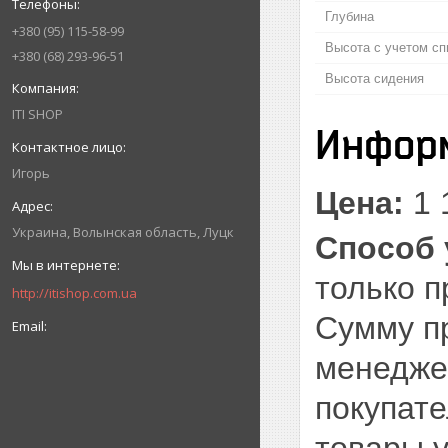
Глубина
+380
95
115-58-99
Высота с учетом сп
+380
68
293-96-51
Высота сидения
ITI SHOP
Информ
Игорь
Цена:
1 
Украина
Волынская область
Луцк
Способ 
только п
http://itishop.com.ua
Сумму п
менеджер
покупате
товары у