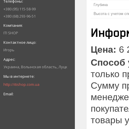
Глубина
+380
95
115-58-99
Высота с учетом сп
+380
68
293-96-51
Информ
ITI SHOP
Цена:
6 
Игорь
Способ 
Украина
Волынская область
Луцк
только п
Сумму п
http://itishop.com.ua
менеджер
покупате
товары у